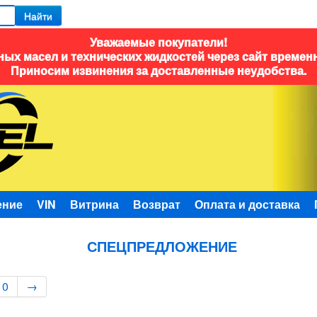
Найти
Уважаемые покупатели!
ых масел и технических жидкостей через сайт времен
Приносим извинения за доставленные неудобства.
ение
VIN
Витрина
Возврат
Оплата и доставка
СПЕЦПРЕДЛОЖЕНИЕ
10
→