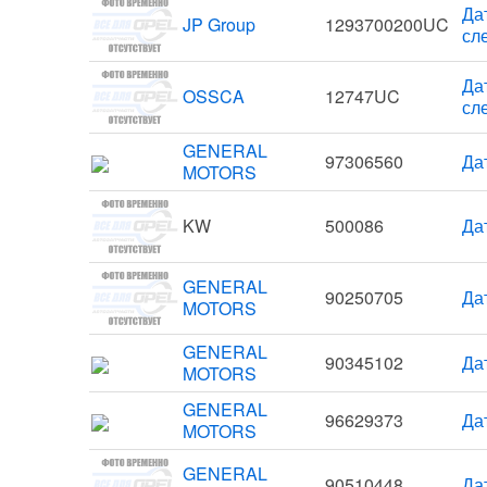
Да
JP Group
1293700200UC
сл
Да
OSSCA
12747UC
сл
GENERAL
97306560
Да
MOTORS
KW
500086
Да
GENERAL
90250705
Да
MOTORS
GENERAL
90345102
Да
MOTORS
GENERAL
96629373
Да
MOTORS
GENERAL
90510448
Дат