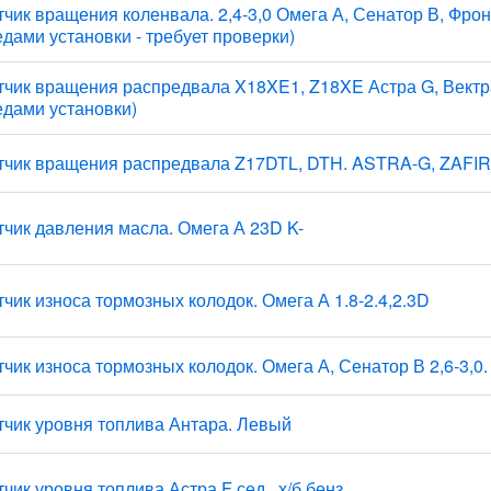
тчик вращения коленвала. 2,4-3,0 Омега А, Сенатор В, Фронт
едами установки - требует проверки)
тчик вращения распредвала X18XE1, Z18XE Астра G, Вектра 
едами установки)
тчик вращения распредвала Z17DTL, DTH. ASTRA-G, ZAFI
тчик давления масла. Омега А 23D K-
тчик износа тормозных колодок. Омега А 1.8-2.4,2.3D
тчик износа тормозных колодок. Омега А, Сенатор В 2,6-3,0.
тчик уровня топлива Антара. Левый
чик уровня топлива Астра F сед., х/б бенз.