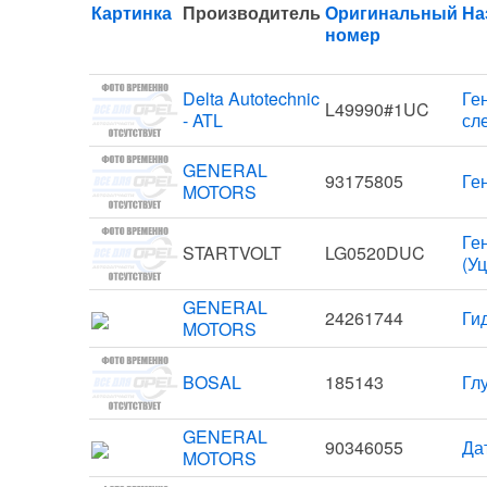
Картинка
Производитель
Оригинальный
На
номер
Delta Autotechnic
Ге
L49990#1UC
- ATL
сл
GENERAL
93175805
Ге
MOTORS
Ген
STARTVOLT
LG0520DUC
(У
GENERAL
24261744
Ги
MOTORS
BOSAL
185143
Глу
GENERAL
90346055
Да
MOTORS