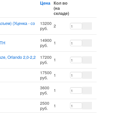
Цена
Кол во
(на
складе)
ъем) (Уценка - со
13200
2
руб.
14900
DTH
1
руб.
ze, Orlando 2,0-2,2
17200
1
руб.
17500
1
руб.
3600
1
руб.
2500
1
руб.