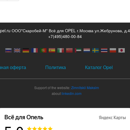
opel.ru ООО"Скаробей-М" Всё для OPEL г.Москва ул.Жебрунова, д.4
+7(495)480-00-84
чная оферта
Политика
Каталог Opel
Support of the website:
Zimnitskii Maksim
about
linkedin.com