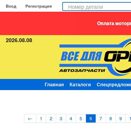
Вход
Регистрация
Оплата моторн
2026.08.08
Главная
Каталоги
Спецпредлож
←
1
2
3
4
5
6
7
8
9