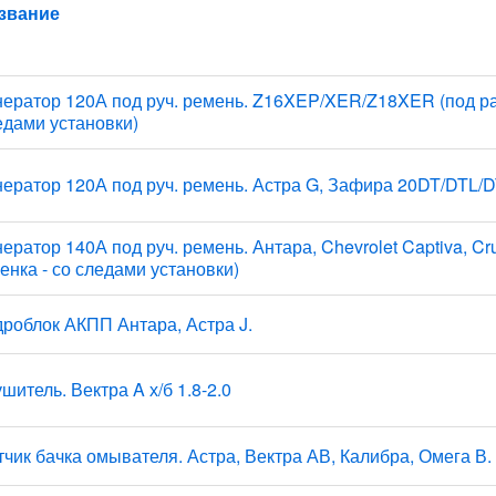
звание
нератор 120А под руч. ремень. Z16XEP/XER/Z18XER (под раз
едами установки)
нератор 120А под руч. ремень. Астра G, Зафира 20DT/DTL/
ератор 140А под руч. ремень. Антара, Chevrolet Captiva, Cru
ценка - со следами установки)
дроблок АКПП Антара, Астра J.
шитель. Вектра A х/б 1.8-2.0
тчик бачка омывателя. Астра, Вектра АВ, Калибра, Омега В.