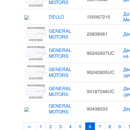
MOTORS
Дат
DELLO
150067210
Mer
GENERAL
20838061
Две
MOTORS
GENERAL
Две
95242607UC
MOTORS
на 
GENERAL
Дв
95242605UC
MOTORS
(де
GENERAL
Дв
93187246UC
MOTORS
(де
GENERAL
90438033
Де
MOTORS
←
1
2
3
4
5
6
7
8
9