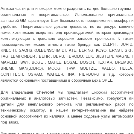
Автозапчасти для иномарок можно разделить на две большие группы -
оригинальные и неоригинальные. Использование оригинальных
запчастей GM гарантирует Вам безопасность передвижения, комфорт и
удобство. Неоригинальные детали дешевле, но их ресурс конечно
ниже, хотя можно выделить ряд производителей, которые производят
комплектующие с довольно хорошим запасом прочности. К таким
производителям можно отнести такие бренды как DELPHI, JURID,
KNECHT, SACHS,KOLBENSCHMIDT, ATE, ELRING, KOYO, ERNST, SKF,
FAG, LEMFORDER , BEHR , BERU, FERODO, LUK, BILSTEIN, MAGNETI
MARELLI, SWF, BOGE , MAHLE, BOSAL, BOSCH, TEXTAR, BREMBO,
BREMI, GKN(LOBRO), MOOG, TRW, GOETZE, VALEO, HELLA,
CONTITECH, OSRAM, WAHLER, INA, PIERBURG и т.д, которые
являются основными поставщиками в сборочные цеха OPEL.
Для владельцев
Сhevrolet
мы предлагаем широкий ассортимент
оригинальных и аналоговых запчастей. Независимо, требуются ли
детали для внепланового ремонта или регламентных работ по
техническому осмотру, в нашем интернет-магазине вы найдете
основной ассортимент из наличия, а менее ходовые узлы автомобиля
под заказ.
Регулярно проводимые маркетинговые исследования позволили нам